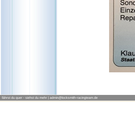
fährst du quer - siehst du mehr | admin@locksmith-racingteam.de